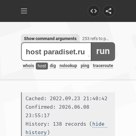
Show command arguments
253 refs to paradiset.ru
run
whois
dig
nslookup
ping
traceroute
host
Cached: 2022.09.23 21:40:42
Confirmed: 2026.06.08 
23:55:17
History: 138 records (
hide 
history
)