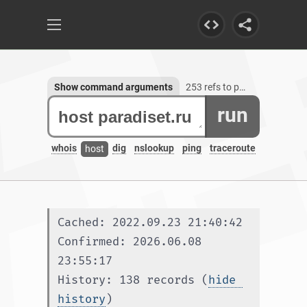
Show command arguments
253 refs to paradiset.ru
run
whois
dig
nslookup
ping
traceroute
host
Cached: 2022.09.23 21:40:42
Confirmed: 2026.06.08 
23:55:17
History: 138 records (
hide 
history
)