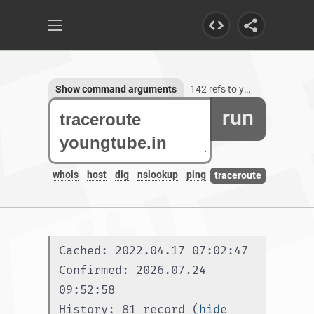
Show command arguments
142 refs to youngtube.in, 3 subdomains
run
whois
host
dig
nslookup
ping
traceroute
Cached: 2022.04.17 07:02:47
Confirmed: 2026.07.24 
09:52:58
History: 81 record (
hide 