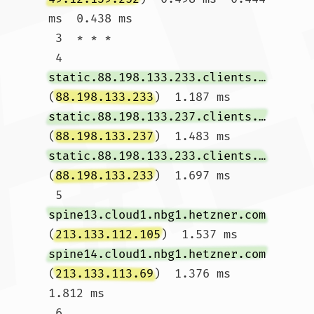
ms  0.438 ms

 3  * * *

 4  
static.88.198.133.233.clients.your-server.de
(
88.198.133.233
)  1.187 ms 
static.88.198.133.237.clients.your-server.de
(
88.198.133.237
)  1.483 ms 
static.88.198.133.233.clients.your-server.de
(
88.198.133.233
)  1.697 ms

 5  
spine13.cloud1.nbg1.hetzner.com
(
213.133.112.105
)  1.537 ms 
spine14.cloud1.nbg1.hetzner.com
(
213.133.113.69
)  1.376 ms  
1.812 ms

 6  