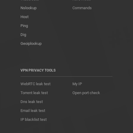
Nslookup
Commands
Host
Ping
Dig
Geoiplookup
VPN PRIVACY TOOLS
WebRTC leak test
My IP
Torrent leak test
Open port check
Dns leak test
Email leak test
IP blacklist test