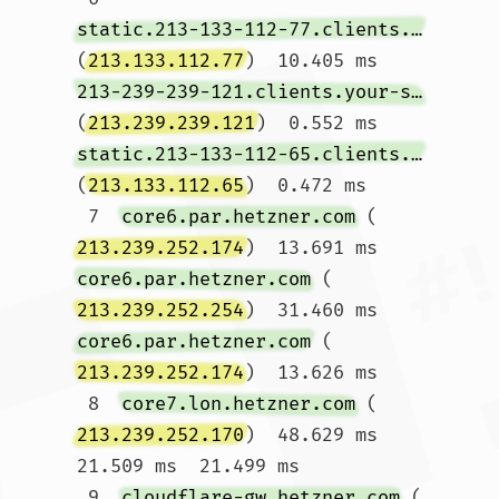
static.213-133-112-77.clients.your-server.de
(
213.133.112.77
)  10.405 ms 
213-239-239-121.clients.your-server.de
(
213.239.239.121
)  0.552 ms 
static.213-133-112-65.clients.your-server.de
(
213.133.112.65
)  0.472 ms

 7  
core6.par.hetzner.com
 (
213.239.252.174
)  13.691 ms 
core6.par.hetzner.com
 (
213.239.252.254
)  31.460 ms 
core6.par.hetzner.com
 (
213.239.252.174
)  13.626 ms

 8  
core7.lon.hetzner.com
 (
213.239.252.170
)  48.629 ms  
21.509 ms  21.499 ms

 9  
cloudflare-gw.hetzner.com
 (