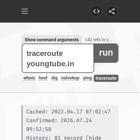
Show command arguments
142 refs to youngtube.in, 3 subdomains
run
whois
host
dig
nslookup
ping
traceroute
Cached: 2022.04.17 07:02:47
Confirmed: 2026.07.24 
09:52:58
History: 81 record (
hide 