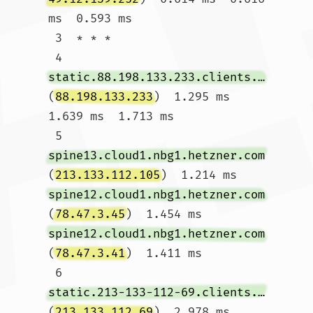
ms  0.593 ms

 3  * * *

 4  
static.88.198.133.233.clients.your-server.de
(
88.198.133.233
)  1.295 ms  
1.639 ms  1.713 ms

 5  
spine13.cloud1.nbg1.hetzner.com
(
213.133.112.105
)  1.214 ms 
spine12.cloud1.nbg1.hetzner.com
(
78.47.3.45
)  1.454 ms 
spine12.cloud1.nbg1.hetzner.com
(
78.47.3.41
)  1.411 ms

 6  
static.213-133-112-69.clients.your-server.de
(
213.133.112.69
)  2.978 ms 