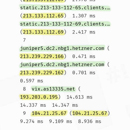
static.213-133-112-65.clients.your-server.de
(
213.133.112.65
)  1.307 ms 
static.213-133-112-69.clients.your-server.de
(
213.133.112.69
)  2.417 ms

 7  
juniper5.dc2.nbg1.hetzner.com
 (
213.239.229.166
)  0.471 ms 
juniper5.dc2.nbg1.hetzner.com
 (
213.239.229.162
)  0.701 ms  
0.597 ms

 8  
vix.as13335.net
 (
193.203.0.195
)  14.613 ms  
14.337 ms  14.347 ms

 9  
104.21.25.67
 (
104.21.25.67
)  
9.274 ms  9.109 ms  8.936 ms				