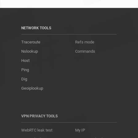
NETWORK TOOLS
Traceroute
Refs mode
Nslookup
Commands
Host
Ping
Dig
Geoiplookup
VPN PRIVACY TOOLS
WebRTC leak test
My IP