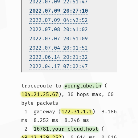
2022.07.09 22:51:47
2022.07.09 20:27:10
2022.07.09 04:42:52
2022.07.08 20:41:02
2022.07.07 20:51:09
2022.07.04 20:01:52
2022.06.14 20:21:32
2022.04.17 07:02:47
traceroute to 
youngtube.in
 (
104.21.25.67
), 30 hops max, 60 
byte packets

 1  gateway (
172.31.1.1
)  8.186 
ms  8.252 ms  8.246 ms

 2  
16781.your-cloud.host
 (
49.12.139.252
)  0.614 ms  0.616 