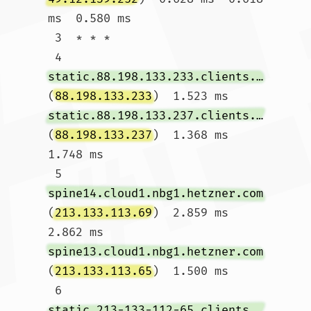
ms  0.580 ms

 3  * * *

 4  
static.88.198.133.233.clients.your-server.de
(
88.198.133.233
)  1.523 ms 
static.88.198.133.237.clients.your-server.de
(
88.198.133.237
)  1.368 ms  
1.748 ms

 5  
spine14.cloud1.nbg1.hetzner.com
(
213.133.113.69
)  2.859 ms  
2.862 ms 
spine13.cloud1.nbg1.hetzner.com
(
213.133.113.65
)  1.500 ms

 6  
static.213-133-112-65.clients.your-server.de