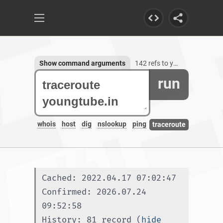
Show command arguments
142 refs to youngtube.in, 3 subdomains
run
whois
host
dig
nslookup
ping
traceroute
Cached: 2022.04.17 07:02:47
Confirmed: 2026.07.24 
09:52:58
History: 81 record (
hide 