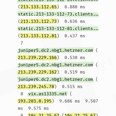
(
213.133.112.65
)  0.880 ms 
static.213-133-112-73.clients.your-server.de
(
213.133.112.73
)  0.636 ms 
static.213-133-112-81.clients.your-server.de
(
213.133.112.81
)  0.437 ms

 7  
juniper5.dc2.nbg1.hetzner.com
 (
213.239.229.166
)  0.530 ms 
juniper5.dc2.nbg1.hetzner.com
 (
213.239.229.162
)  0.519 ms 
juniper6.dc2.nbg1.hetzner.com
 (
213.239.245.78
)  0.515 ms

 8  
vix.as13335.net
 (
193.203.0.195
)  9.686 ms  9.507 
ms  9.575 ms

 9  
104.21.25.67
 (
104.21.25.67
)  