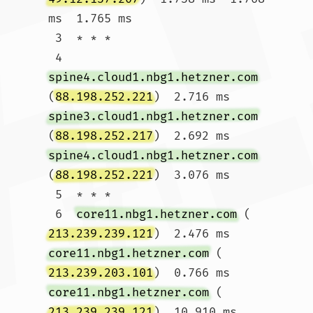
ms  1.765 ms

 3  * * *

 4  
spine4.cloud1.nbg1.hetzner.com
(
88.198.252.221
)  2.716 ms 
spine3.cloud1.nbg1.hetzner.com
(
88.198.252.217
)  2.692 ms 
spine4.cloud1.nbg1.hetzner.com
(
88.198.252.221
)  3.076 ms

 5  * * *

 6  
core11.nbg1.hetzner.com
 (
213.239.239.121
)  2.476 ms 
core11.nbg1.hetzner.com
 (
213.239.203.101
)  0.766 ms 
core11.nbg1.hetzner.com
 (
213.239.239.121
)  10.910 ms
