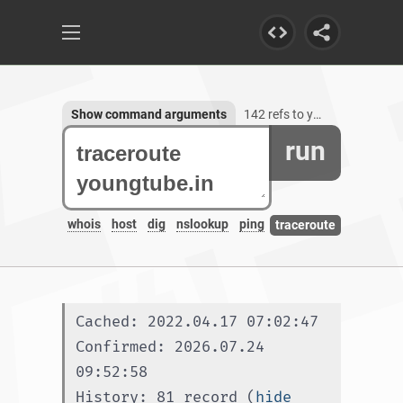
Show command arguments
142 refs to youngtube.in, 3 subdomains
run
whois
host
dig
nslookup
ping
traceroute
Cached: 2022.04.17 07:02:47
Confirmed: 2026.07.24 
09:52:58
History: 81 record (
hide 