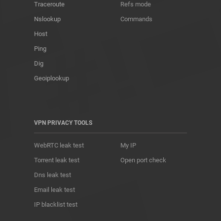
Traceroute
Refs mode
Nslookup
Commands
Host
Ping
Dig
Geoiplookup
VPN PRIVACY TOOLS
WebRTC leak test
My IP
Torrent leak test
Open port check
Dns leak test
Email leak test
IP blacklist test