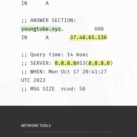
IN	A

youngtube.xyz
.		600	
IN	A	
37.48.65.136
;; Query time: 14 msec

;; SERVER: 
8.8.8.8
#53(
8.8.8.8
)

;; WHEN: Mon Oct 17 20:41:27 
UTC 2022

;; MSG SIZE  rcvd: 58				
NETWORK TOOLS