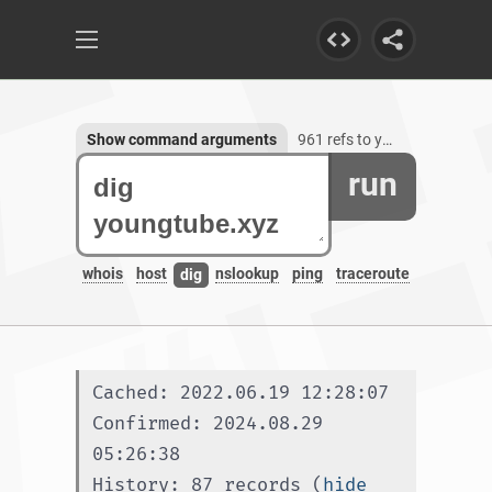
Show command arguments
961 refs to youngtube.xyz
run
whois
host
nslookup
ping
traceroute
dig
Cached: 2022.06.19 12:28:07
Confirmed: 2024.08.29 
05:26:38
History: 87 records (
hide 