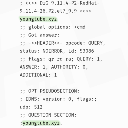
; <<>> DiG 9.11.4-P2-RedHat-
9.11.4-26.P2.el7_9.9 <<>> 
youngtube.xyz
;; global options: +cmd

;; Got answer:

;; ->>HEADER<<- opcode: QUERY, 
status: NOERROR, id: 53086

;; flags: qr rd ra; QUERY: 1, 
ANSWER: 1, AUTHORITY: 0, 
ADDITIONAL: 1

;; OPT PSEUDOSECTION:

; EDNS: version: 0, flags:; 
udp: 512

;; QUESTION SECTION:

;
youngtube.xyz
.			