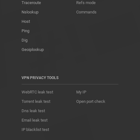
Traceroute
Refs mode
Nslookup
Commands
Host
Ping
Dig
Geoiplookup
VPN PRIVACY TOOLS
WebRTC leak test
My IP
Torrent leak test
Open port check
Dns leak test
Email leak test
IP blacklist test