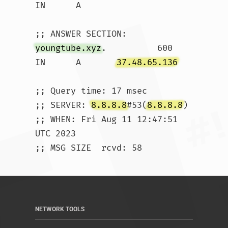
IN	A

youngtube.xyz
.		600	
IN	A	
37.48.65.136
;; Query time: 17 msec

;; SERVER: 
8.8.8.8
#53(
8.8.8.8
)

;; WHEN: Fri Aug 11 12:47:51 
UTC 2023

;; MSG SIZE  rcvd: 58				
NETWORK TOOLS