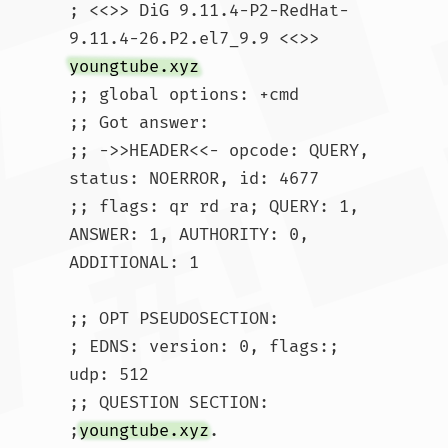
; <<>> DiG 9.11.4-P2-RedHat-
9.11.4-26.P2.el7_9.9 <<>> 
youngtube.xyz
;; global options: +cmd

;; Got answer:

;; ->>HEADER<<- opcode: QUERY, 
status: NOERROR, id: 4677

;; flags: qr rd ra; QUERY: 1, 
ANSWER: 1, AUTHORITY: 0, 
ADDITIONAL: 1

;; OPT PSEUDOSECTION:

; EDNS: version: 0, flags:; 
udp: 512

;; QUESTION SECTION:

;
youngtube.xyz
.			