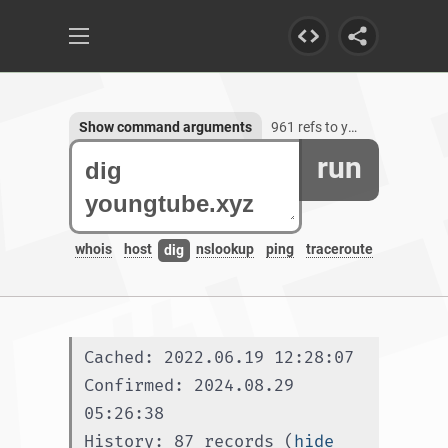
Show command arguments
961 refs to youngtube.xyz
run
whois
host
nslookup
ping
traceroute
dig
Cached: 2022.06.19 12:28:07
Confirmed: 2024.08.29 
05:26:38
History: 87 records (
hide 