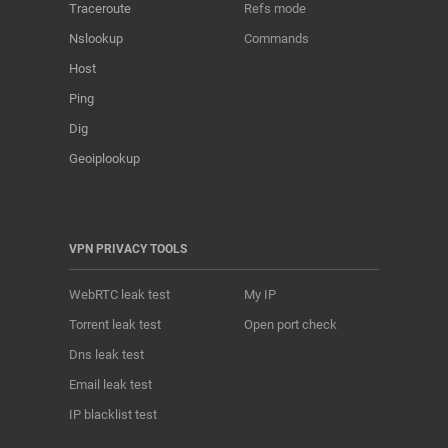
Traceroute
Refs mode
Nslookup
Commands
Host
Ping
Dig
Geoiplookup
VPN PRIVACY TOOLS
WebRTC leak test
My IP
Torrent leak test
Open port check
Dns leak test
Email leak test
IP blacklist test