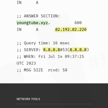
IN	A

youngtube.xyz
.		600	
IN	A	
82.192.82.226
;; Query time: 16 msec

;; SERVER: 
8.8.8.8
#53(
8.8.8.8
)

;; WHEN: Fri Jul 14 09:37:25 
UTC 2023

;; MSG SIZE  rcvd: 58				
NETWORK TOOLS