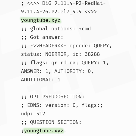
; <<>> DiG 9.11.4-P2-RedHat-
9.11.4-26.P2.el7_9.9 <<>> 
youngtube.xyz
;; global options: +cmd

;; Got answer:

;; ->>HEADER<<- opcode: QUERY, 
status: NOERROR, id: 38288

;; flags: qr rd ra; QUERY: 1, 
ANSWER: 1, AUTHORITY: 0, 
ADDITIONAL: 1

;; OPT PSEUDOSECTION:

; EDNS: version: 0, flags:; 
udp: 512

;; QUESTION SECTION:

;
youngtube.xyz
.			