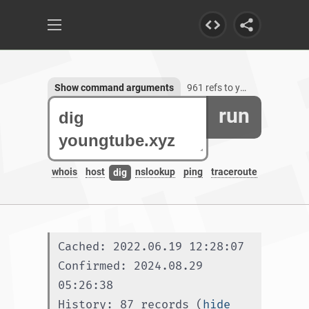
Show command arguments
961 refs to youngtube.xyz
run
whois
host
nslookup
ping
traceroute
dig
Cached: 2022.06.19 12:28:07
Confirmed: 2024.08.29 
05:26:38
History: 87 records (
hide 