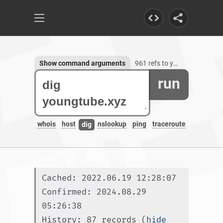
Show command arguments
961 refs to youngtube.xyz
run
whois
host
nslookup
ping
traceroute
dig
Cached: 2022.06.19 12:28:07
Confirmed: 2024.08.29 
05:26:38
History: 87 records (
hide 