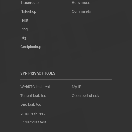
Traceroute
Refs mode
Nslookup
Commands
Host
Ping
Dig
Geoiplookup
VPN PRIVACY TOOLS
WebRTC leak test
My IP
Torrent leak test
Open port check
Dns leak test
Email leak test
IP blacklist test