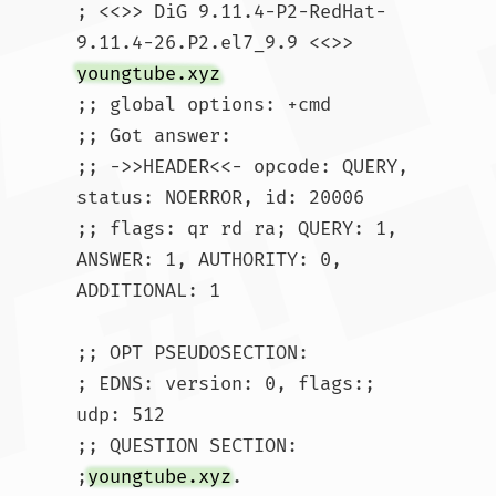
; <<>> DiG 9.11.4-P2-RedHat-
9.11.4-26.P2.el7_9.9 <<>> 
youngtube.xyz
;; global options: +cmd

;; Got answer:

;; ->>HEADER<<- opcode: QUERY, 
status: NOERROR, id: 20006

;; flags: qr rd ra; QUERY: 1, 
ANSWER: 1, AUTHORITY: 0, 
ADDITIONAL: 1

;; OPT PSEUDOSECTION:

; EDNS: version: 0, flags:; 
udp: 512

;; QUESTION SECTION:

;
youngtube.xyz
.			