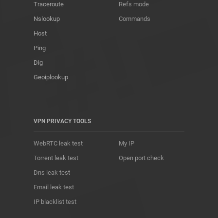
Traceroute
Refs mode
Nslookup
Commands
Host
Ping
Dig
Geoiplookup
VPN PRIVACY TOOLS
WebRTC leak test
My IP
Torrent leak test
Open port check
Dns leak test
Email leak test
IP blacklist test