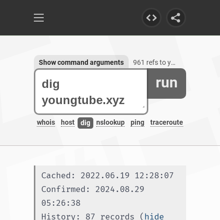
Show command arguments
961 refs to youngtube.xyz
run
whois
host
nslookup
ping
traceroute
dig
Cached: 2022.06.19 12:28:07
Confirmed: 2024.08.29 
05:26:38
History: 87 records (
hide 