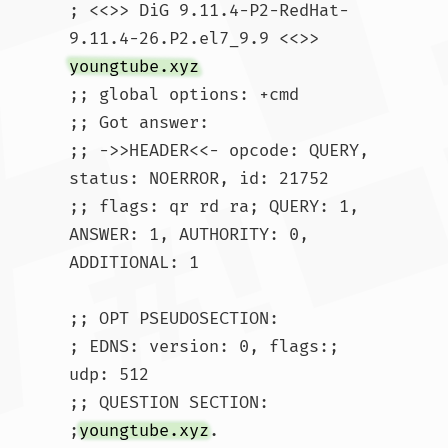
; <<>> DiG 9.11.4-P2-RedHat-
9.11.4-26.P2.el7_9.9 <<>> 
youngtube.xyz
;; global options: +cmd

;; Got answer:

;; ->>HEADER<<- opcode: QUERY, 
status: NOERROR, id: 21752

;; flags: qr rd ra; QUERY: 1, 
ANSWER: 1, AUTHORITY: 0, 
ADDITIONAL: 1

;; OPT PSEUDOSECTION:

; EDNS: version: 0, flags:; 
udp: 512

;; QUESTION SECTION:

;
youngtube.xyz
.			