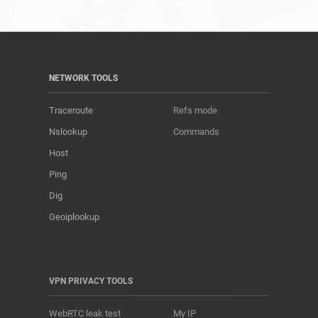
NETWORK TOOLS
Traceroute
Refs mode
Nslookup
Commands
Host
Ping
Dig
Geoiplookup
VPN PRIVACY TOOLS
WebRTC leak test
My IP