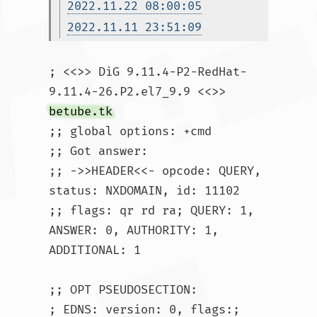
2022.11.22 08:00:05
2022.11.11 23:51:09
; <<>> DiG 9.11.4-P2-RedHat-
9.11.4-26.P2.el7_9.9 <<>> 
betube.tk
;; global options: +cmd

;; Got answer:

;; ->>HEADER<<- opcode: QUERY, 
status: NXDOMAIN, id: 11102

;; flags: qr rd ra; QUERY: 1, 
ANSWER: 0, AUTHORITY: 1, 
ADDITIONAL: 1

;; OPT PSEUDOSECTION:

; EDNS: version: 0, flags:; 