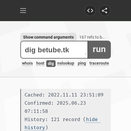
Show command arguments
167 refs to betube.tk, 1 subdomain
run
whois
host
nslookup
ping
traceroute
dig
Cached: 2022.11.11 23:51:09
Confirmed: 2025.06.23 
07:11:58
History: 121 record (
hide 
history
)