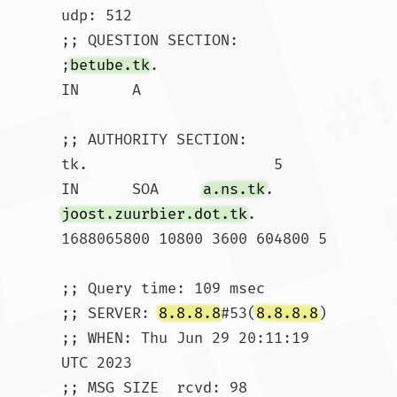
udp: 512

;; QUESTION SECTION:

;
betube.tk
.			
IN	A

;; AUTHORITY SECTION:

tk.			5	
IN	SOA	
a.ns.tk
. 
joost.zuurbier.dot.tk
. 
1688065800 10800 3600 604800 5

;; Query time: 109 msec

;; SERVER: 
8.8.8.8
#53(
8.8.8.8
)

;; WHEN: Thu Jun 29 20:11:19 
UTC 2023

;; MSG SIZE  rcvd: 98				