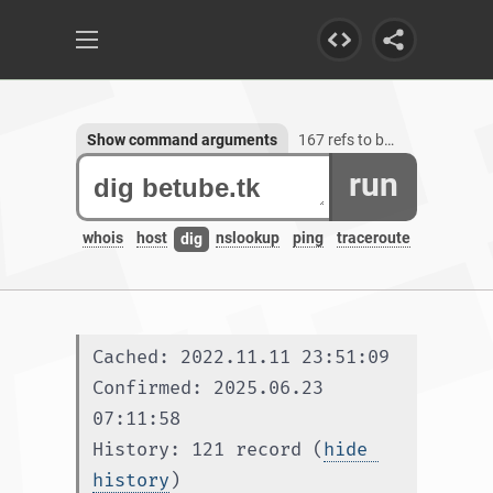
Show command arguments
167 refs to betube.tk, 1 subdomain
run
whois
host
nslookup
ping
traceroute
dig
Cached: 2022.11.11 23:51:09
Confirmed: 2025.06.23 
07:11:58
History: 121 record (
hide 
history
)