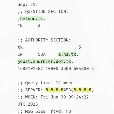
udp: 512

;; QUESTION SECTION:

;
betube.tk
.			
IN	A

;; AUTHORITY SECTION:

tk.			5	
IN	SOA	
a.ns.tk
. 
joost.zuurbier.dot.tk
. 
1688101587 10800 3600 604800 5

;; Query time: 12 msec

;; SERVER: 
8.8.8.8
#53(
8.8.8.8
)

;; WHEN: Fri Jun 30 09:24:22 
UTC 2023

;; MSG SIZE  rcvd: 98				