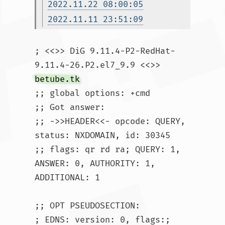
2022.11.22 08:00:05
2022.11.11 23:51:09
; <<>> DiG 9.11.4-P2-RedHat-
9.11.4-26.P2.el7_9.9 <<>> 
betube.tk
;; global options: +cmd

;; Got answer:

;; ->>HEADER<<- opcode: QUERY, 
status: NXDOMAIN, id: 30345

;; flags: qr rd ra; QUERY: 1, 
ANSWER: 0, AUTHORITY: 1, 
ADDITIONAL: 1

;; OPT PSEUDOSECTION:

; EDNS: version: 0, flags:; 