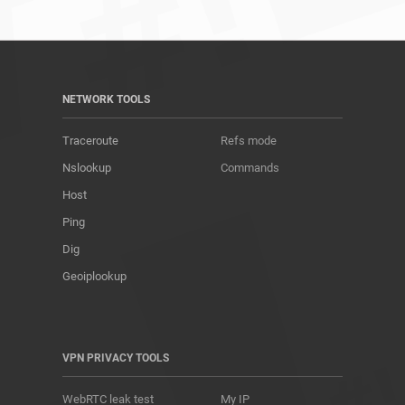
NETWORK TOOLS
Traceroute
Refs mode
Nslookup
Commands
Host
Ping
Dig
Geoiplookup
VPN PRIVACY TOOLS
WebRTC leak test
My IP