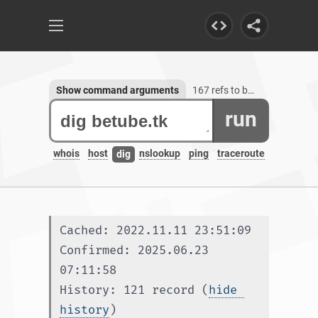
Show command arguments
167 refs to betube.tk, 1 subdomain
run
whois
host
nslookup
ping
traceroute
dig
Cached: 2022.11.11 23:51:09
Confirmed: 2025.06.23 
07:11:58
History: 121 record (
hide 
history
)