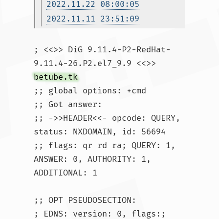
2022.11.22 08:00:05
2022.11.11 23:51:09
; <<>> DiG 9.11.4-P2-RedHat-
9.11.4-26.P2.el7_9.9 <<>> 
betube.tk
;; global options: +cmd

;; Got answer:

;; ->>HEADER<<- opcode: QUERY, 
status: NXDOMAIN, id: 56694

;; flags: qr rd ra; QUERY: 1, 
ANSWER: 0, AUTHORITY: 1, 
ADDITIONAL: 1

;; OPT PSEUDOSECTION:

; EDNS: version: 0, flags:; 