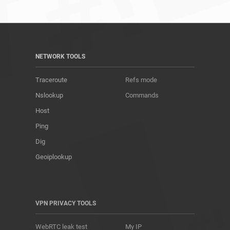
NETWORK TOOLS
Traceroute
Refs mode
Nslookup
Commands
Host
Ping
Dig
Geoiplookup
VPN PRIVACY TOOLS
WebRTC leak test
My IP