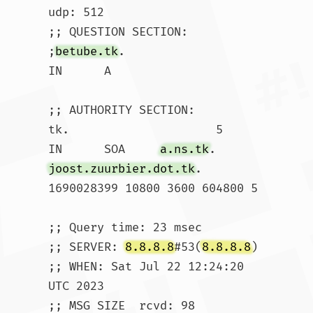
udp: 512

;; QUESTION SECTION:

;
betube.tk
.			
IN	A

;; AUTHORITY SECTION:

tk.			5	
IN	SOA	
a.ns.tk
. 
joost.zuurbier.dot.tk
. 
1690028399 10800 3600 604800 5

;; Query time: 23 msec

;; SERVER: 
8.8.8.8
#53(
8.8.8.8
)

;; WHEN: Sat Jul 22 12:24:20 
UTC 2023

;; MSG SIZE  rcvd: 98				