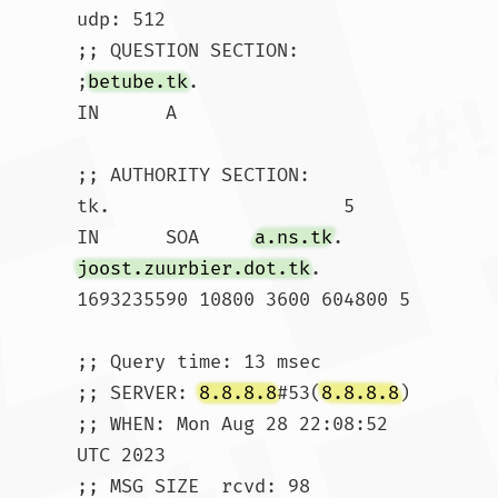
udp: 512

;; QUESTION SECTION:

;
betube.tk
.			
IN	A

;; AUTHORITY SECTION:

tk.			5	
IN	SOA	
a.ns.tk
. 
joost.zuurbier.dot.tk
. 
1693235590 10800 3600 604800 5

;; Query time: 13 msec

;; SERVER: 
8.8.8.8
#53(
8.8.8.8
)

;; WHEN: Mon Aug 28 22:08:52 
UTC 2023

;; MSG SIZE  rcvd: 98				