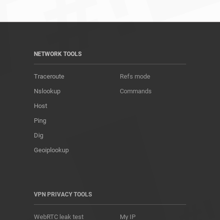
NETWORK TOOLS
Traceroute
Refs mode
Nslookup
Commands
Host
Ping
Dig
Geoiplookup
VPN PRIVACY TOOLS
WebRTC leak test
My IP