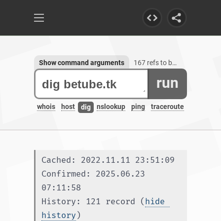
Show command arguments
167 refs to betube.tk, 1 subdomain
run
whois
host
nslookup
ping
traceroute
dig
Cached: 2022.11.11 23:51:09
Confirmed: 2025.06.23 
07:11:58
History: 121 record (
hide 
history
)