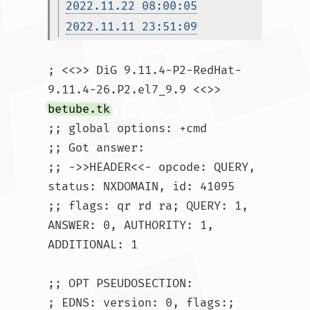
2022.11.22 08:00:05
2022.11.11 23:51:09
; <<>> DiG 9.11.4-P2-RedHat-
9.11.4-26.P2.el7_9.9 <<>> 
betube.tk
;; global options: +cmd

;; Got answer:

;; ->>HEADER<<- opcode: QUERY, 
status: NXDOMAIN, id: 41095

;; flags: qr rd ra; QUERY: 1, 
ANSWER: 0, AUTHORITY: 1, 
ADDITIONAL: 1

;; OPT PSEUDOSECTION:

; EDNS: version: 0, flags:; 