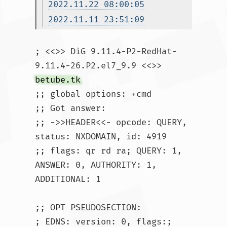
2022.11.22 08:00:05
2022.11.11 23:51:09
; <<>> DiG 9.11.4-P2-RedHat-
9.11.4-26.P2.el7_9.9 <<>> 
betube.tk
;; global options: +cmd

;; Got answer:

;; ->>HEADER<<- opcode: QUERY, 
status: NXDOMAIN, id: 4919

;; flags: qr rd ra; QUERY: 1, 
ANSWER: 0, AUTHORITY: 1, 
ADDITIONAL: 1

;; OPT PSEUDOSECTION:

; EDNS: version: 0, flags:; 