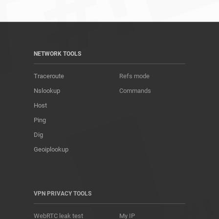
NETWORK TOOLS
Traceroute
Refs mode
Nslookup
Commands
Host
Ping
Dig
Geoiplookup
VPN PRIVACY TOOLS
WebRTC leak test
My IP