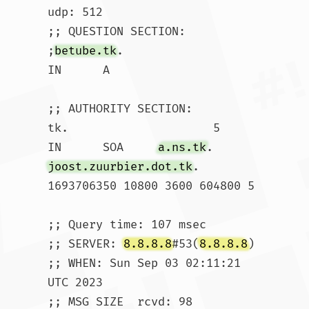
udp: 512

;; QUESTION SECTION:

;
betube.tk
.			
IN	A

;; AUTHORITY SECTION:

tk.			5	
IN	SOA	
a.ns.tk
. 
joost.zuurbier.dot.tk
. 
1693706350 10800 3600 604800 5

;; Query time: 107 msec

;; SERVER: 
8.8.8.8
#53(
8.8.8.8
)

;; WHEN: Sun Sep 03 02:11:21 
UTC 2023

;; MSG SIZE  rcvd: 98				