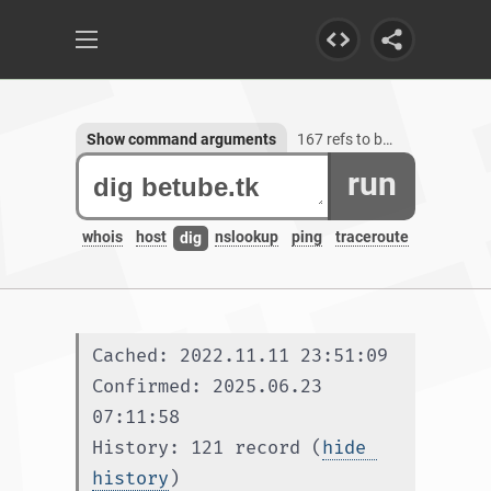
Show command arguments
167 refs to betube.tk, 1 subdomain
run
whois
host
nslookup
ping
traceroute
dig
Cached: 2022.11.11 23:51:09
Confirmed: 2025.06.23 
07:11:58
History: 121 record (
hide 
history
)