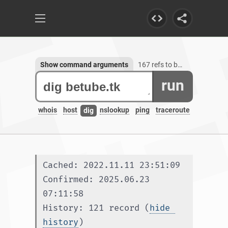
Show command arguments
167 refs to betube.tk, 1 subdomain
run
whois
host
nslookup
ping
traceroute
dig
Cached: 2022.11.11 23:51:09
Confirmed: 2025.06.23 
07:11:58
History: 121 record (
hide 
history
)