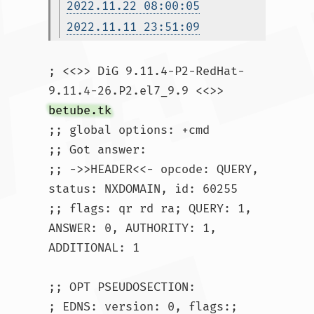
2022.11.22 08:00:05
2022.11.11 23:51:09
; <<>> DiG 9.11.4-P2-RedHat-
9.11.4-26.P2.el7_9.9 <<>> 
betube.tk
;; global options: +cmd

;; Got answer:

;; ->>HEADER<<- opcode: QUERY, 
status: NXDOMAIN, id: 60255

;; flags: qr rd ra; QUERY: 1, 
ANSWER: 0, AUTHORITY: 1, 
ADDITIONAL: 1

;; OPT PSEUDOSECTION:

; EDNS: version: 0, flags:; 