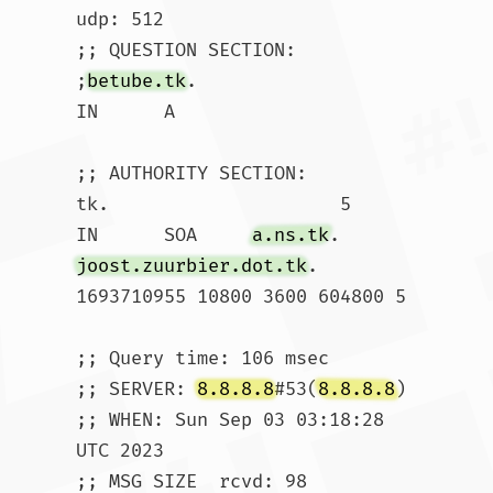
udp: 512

;; QUESTION SECTION:

;
betube.tk
.			
IN	A

;; AUTHORITY SECTION:

tk.			5	
IN	SOA	
a.ns.tk
. 
joost.zuurbier.dot.tk
. 
1693710955 10800 3600 604800 5

;; Query time: 106 msec

;; SERVER: 
8.8.8.8
#53(
8.8.8.8
)

;; WHEN: Sun Sep 03 03:18:28 
UTC 2023

;; MSG SIZE  rcvd: 98				