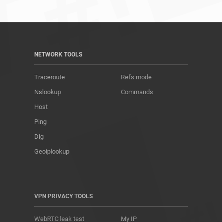
NETWORK TOOLS
Traceroute
Refs mode
Nslookup
Commands
Host
Ping
Dig
Geoiplookup
VPN PRIVACY TOOLS
WebRTC leak test
My IP