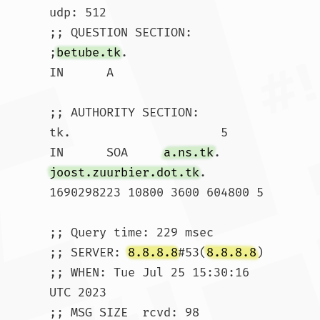
udp: 512

;; QUESTION SECTION:

;
betube.tk
.			
IN	A

;; AUTHORITY SECTION:

tk.			5	
IN	SOA	
a.ns.tk
. 
joost.zuurbier.dot.tk
. 
1690298223 10800 3600 604800 5

;; Query time: 229 msec

;; SERVER: 
8.8.8.8
#53(
8.8.8.8
)

;; WHEN: Tue Jul 25 15:30:16 
UTC 2023

;; MSG SIZE  rcvd: 98				