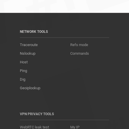
NETWORK TOOLS
Traceroute
Refs mode
Nslookup
Commands
Host
Ping
Dig
Geoiplookup
VPN PRIVACY TOOLS
WebRTC leak test
My IP