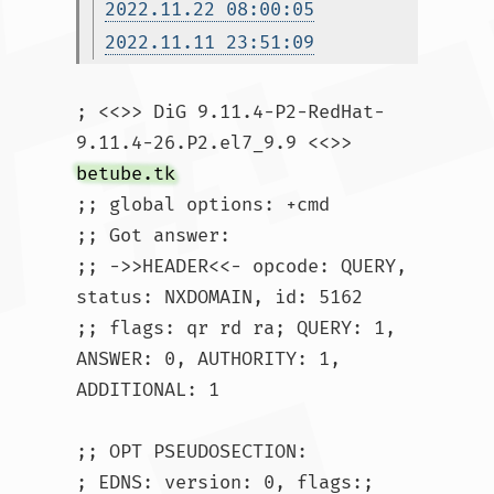
2022.11.22 08:00:05
2022.11.11 23:51:09
; <<>> DiG 9.11.4-P2-RedHat-
9.11.4-26.P2.el7_9.9 <<>> 
betube.tk
;; global options: +cmd

;; Got answer:

;; ->>HEADER<<- opcode: QUERY, 
status: NXDOMAIN, id: 5162

;; flags: qr rd ra; QUERY: 1, 
ANSWER: 0, AUTHORITY: 1, 
ADDITIONAL: 1

;; OPT PSEUDOSECTION:

; EDNS: version: 0, flags:; 