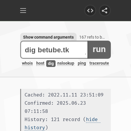
Show command arguments
167 refs to betube.tk, 1 subdomain
run
whois
host
nslookup
ping
traceroute
dig
Cached: 2022.11.11 23:51:09
Confirmed: 2025.06.23 
07:11:58
History: 121 record (
hide 
history
)