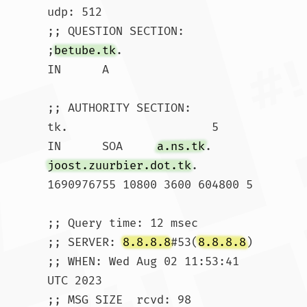
udp: 512

;; QUESTION SECTION:

;
betube.tk
.			
IN	A

;; AUTHORITY SECTION:

tk.			5	
IN	SOA	
a.ns.tk
. 
joost.zuurbier.dot.tk
. 
1690976755 10800 3600 604800 5

;; Query time: 12 msec

;; SERVER: 
8.8.8.8
#53(
8.8.8.8
)

;; WHEN: Wed Aug 02 11:53:41 
UTC 2023

;; MSG SIZE  rcvd: 98				