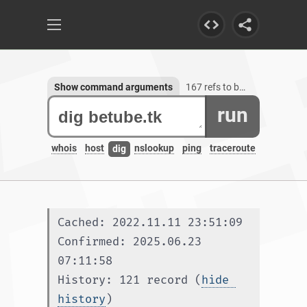
Show command arguments
167 refs to betube.tk, 1 subdomain
run
whois
host
nslookup
ping
traceroute
dig
Cached: 2022.11.11 23:51:09
Confirmed: 2025.06.23 
07:11:58
History: 121 record (
hide 
history
)