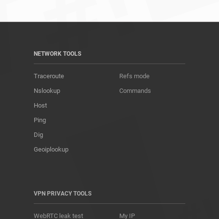
NETWORK TOOLS
Traceroute
Refs mode
Nslookup
Commands
Host
Ping
Dig
Geoiplookup
VPN PRIVACY TOOLS
WebRTC leak test
My IP