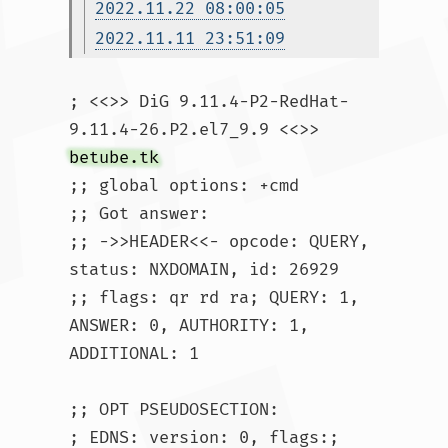
2022.11.22 08:00:05
2022.11.11 23:51:09
; <<>> DiG 9.11.4-P2-RedHat-
9.11.4-26.P2.el7_9.9 <<>> 
betube.tk
;; global options: +cmd

;; Got answer:

;; ->>HEADER<<- opcode: QUERY, 
status: NXDOMAIN, id: 26929

;; flags: qr rd ra; QUERY: 1, 
ANSWER: 0, AUTHORITY: 1, 
ADDITIONAL: 1

;; OPT PSEUDOSECTION:

; EDNS: version: 0, flags:; 